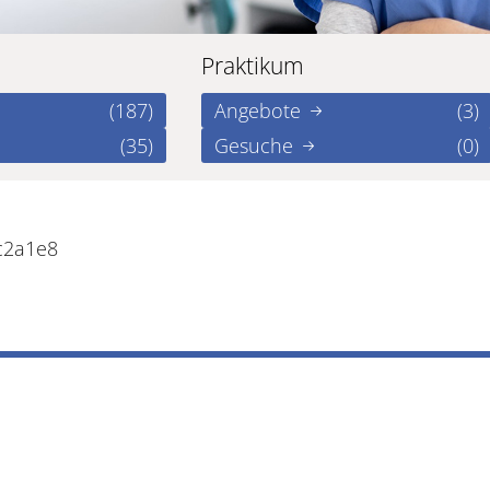
Praktikum
(187)
Angebote
(3)
(35)
Gesuche
(0)
c2a1e8