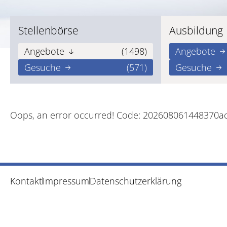
Stellenbörse
Ausbildung
Angebote
(1498)
Angebote
Gesuche
(571)
Gesuche
Oops, an error occurred! Code: 202608061448370a
Kontakt
Impressum
Datenschutzerklärung