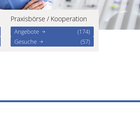
Praxisbörse / Kooperation
Angebote
(174)
Gesuche
(57)