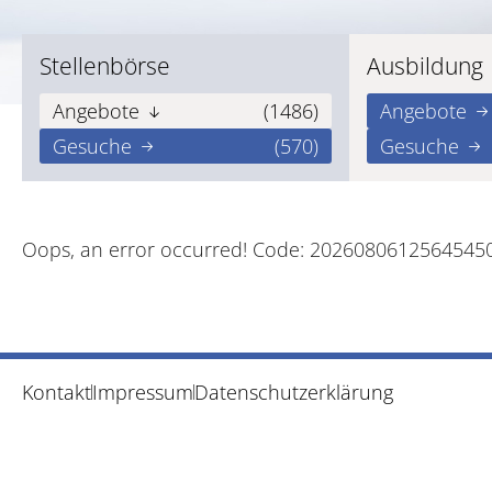
Stellenbörse
Ausbildung
Angebote
(1486)
Angebote
Gesuche
(570)
Gesuche
Oops, an error occurred! Code: 202608061256454
Kontakt
Impressum
Datenschutzerklärung