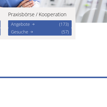
Praxisbörse / Kooperation
Angebote
(173)
Gesuche
(57)