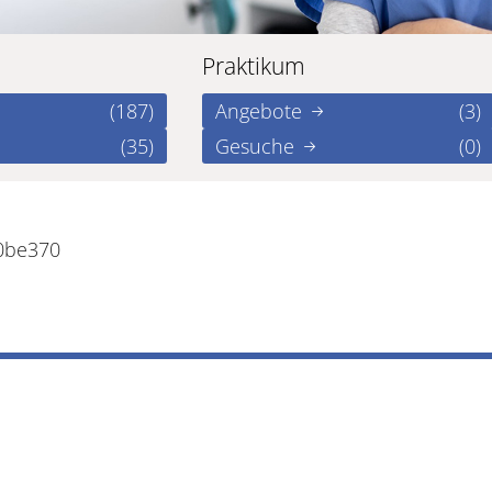
Praktikum
(187)
Angebote
(3)
(35)
Gesuche
(0)
50be370