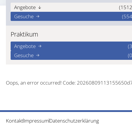
Angebote
(1512
Gesuche
(554
Praktikum
Angebote
(3
Gesuche
(0
Oops, an error occurred! Code: 20260809113155650d
Kontakt
Impressum
Datenschutzerklärung