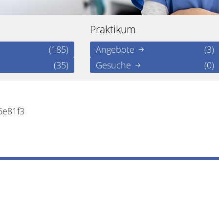
Praktikum
(185)
Angebote
(3)
(35)
Gesuche
(0)
6e81f3