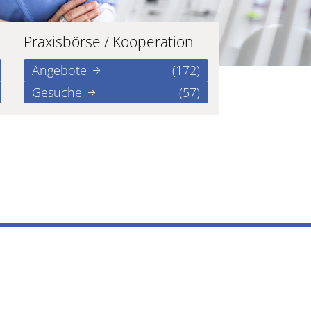
Praxisbörse / Kooperation
Angebote
(172)
Gesuche
(57)