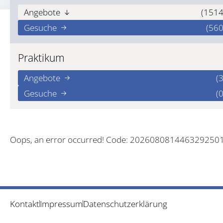
Angebote
(1514
Gesuche
(560
Praktikum
Angebote
(3
Gesuche
(0
Oops, an error occurred! Code: 202608081446329250
Kontakt
Impressum
Datenschutzerklärung