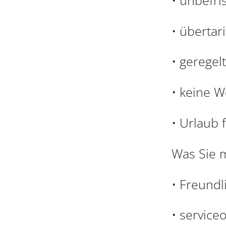
• übertar
• geregel
• keine 
• Urlaub f
Was Sie m
• Freundl
• service