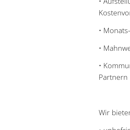
• Aufste
Kostenvor
• Monats
• Mahnwe
• Kommun
Partnern
Wir biete
• unbefri