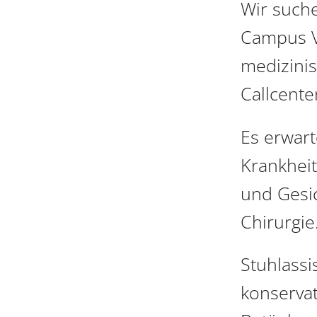
Wir such
Campus V
medizini
Callcente
Es erwart
Krankheit
und Gesic
Chirurgie
Stuhlassi
konserva