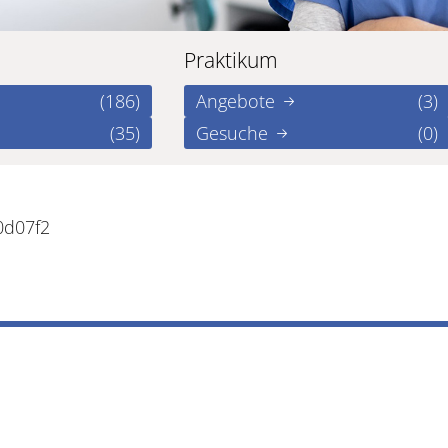
Praktikum
(186)
Angebote
(3)
(35)
Gesuche
(0)
0d07f2