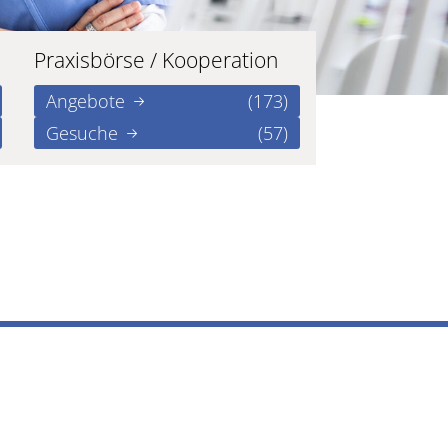
Praxisbörse / Kooperation
Angebote
(173)
Gesuche
(57)