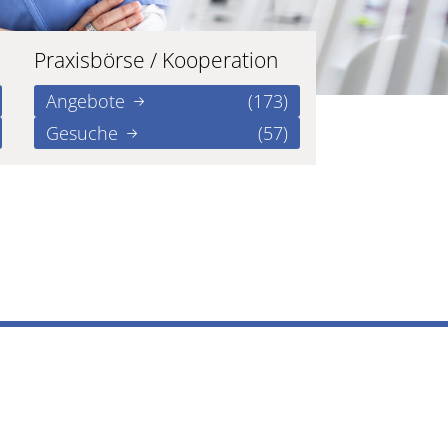
Praxisbörse / Kooperation
Angebote
(173)
Gesuche
(57)