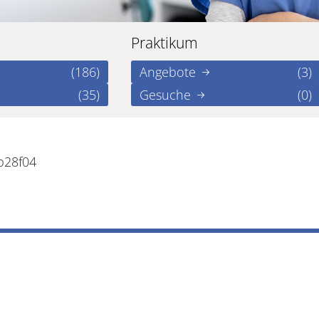
Praktikum
(186)
Angebote
(3)
(35)
Gesuche
(0)
b28f04