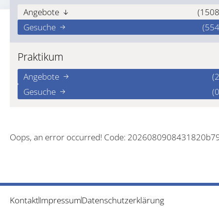
Angebote
(1508
Gesuche
(554
Praktikum
Angebote
(2
Gesuche
(0
Oops, an error occurred! Code: 2026080908431820b7
Kontakt
Impressum
Datenschutzerklärung