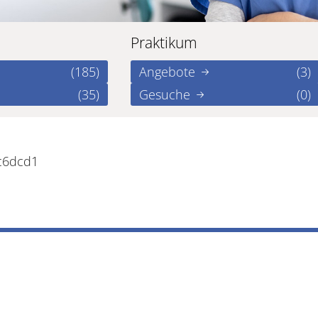
Praktikum
(185)
Angebote
(3)
(35)
Gesuche
(0)
c6dcd1