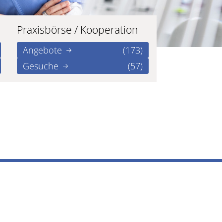
Praxisbörse / Kooperation
Angebote
(173)
Gesuche
(57)