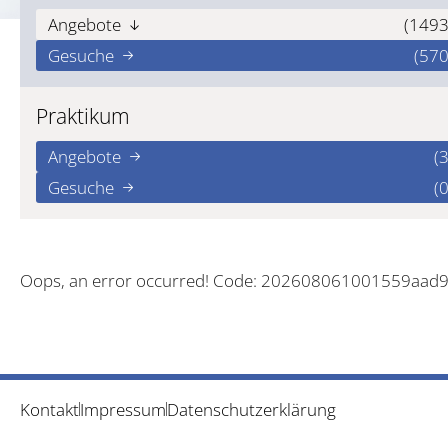
Angebote
(1493
Gesuche
(570
Praktikum
Angebote
(3
Gesuche
(0
Oops, an error occurred! Code: 202608061001559aad
Kontakt
Impressum
Datenschutzerklärung