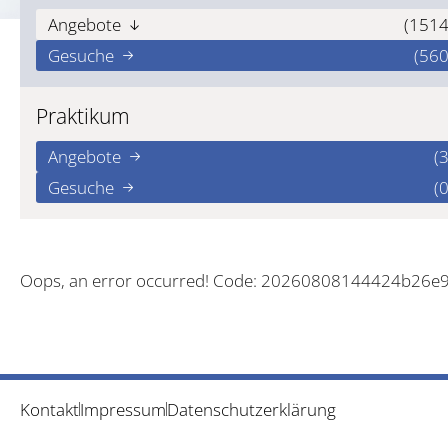
Angebote
(1514
Gesuche
(560
Praktikum
Angebote
(3
Gesuche
(0
Oops, an error occurred! Code: 20260808144424b26e
Kontakt
Impressum
Datenschutzerklärung