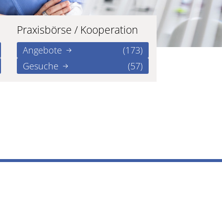
Praxisbörse / Kooperation
Angebote
(173)
Gesuche
(57)