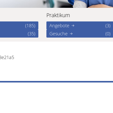
Praktikum
(185)
Angebote
(3)
(35)
Gesuche
(0)
d3e21a5