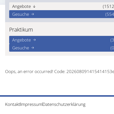
Angebote
(1512
Gesuche
(554
Praktikum
Angebote
(3
Gesuche
(0
Oops, an error occurred! Code: 202608091415414153
Kontakt
Impressum
Datenschutzerklärung