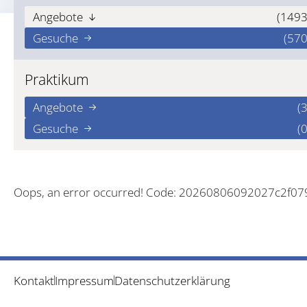
Angebote
(1493
Gesuche
(570
Praktikum
Angebote
(3
Gesuche
(0
Oops, an error occurred! Code: 20260806092027c2f07
Kontakt
Impressum
Datenschutzerklärung