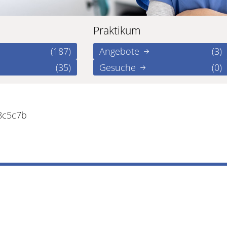
Praktikum
(187)
Angebote
(3)
(35)
Gesuche
(0)
8c5c7b