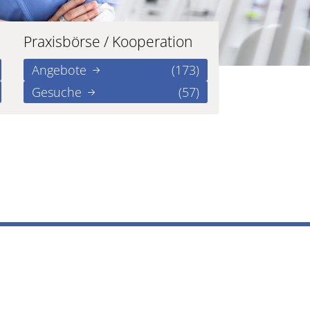
Praxisbörse / Kooperation
Angebote
(173)
Gesuche
(57)