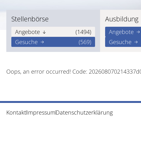
Stellenbörse
Ausbildung
Angebote
(1494)
Angebote
Gesuche
(569)
Gesuche
Oops, an error occurred! Code: 202608070214337
Kontakt
Impressum
Datenschutzerklärung