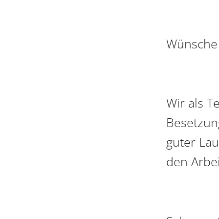
Wünsche I
Wir als T
Besetzung
guter La
den Arbei