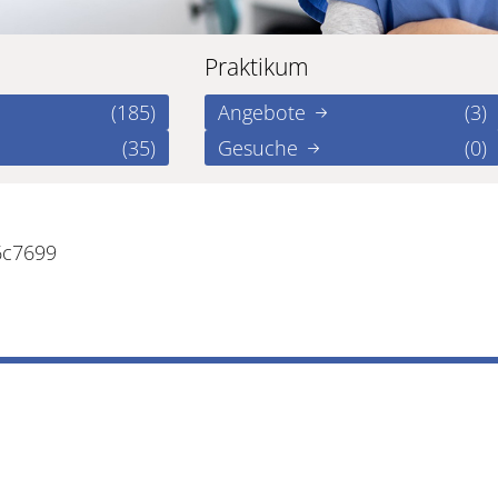
Praktikum
(185)
Angebote
(3)
(35)
Gesuche
(0)
6c7699