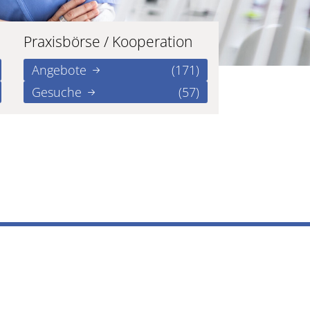
Praxisbörse / Kooperation
Angebote
(171)
Gesuche
(57)