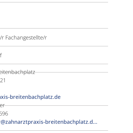
r Fachangestellte/r
f
eitenbachplatz
 21
xis-breitenbachplatz.de
er
696
@zahnarztpraxis-breitenbachplatz.d...