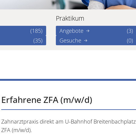
Praktikum
(185)
Angebote
(3)
(35)
Gesuche
(0)
Erfahrene ZFA (m/w/d)
Zahnarztpraxis direkt am U-Bahnhof Breitenbachplatz 
ZFA (m/w/d).