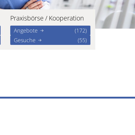
Praxisbörse / Kooperation
Angebote
(172)
Gesuche
(55)