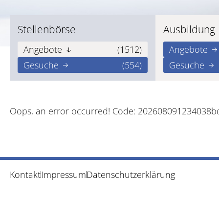
Stellenbörse
Ausbildung
Angebote
(1512)
Angebote
Gesuche
(554)
Gesuche
Oops, an error occurred! Code: 202608091234038
Kontakt
Impressum
Datenschutzerklärung