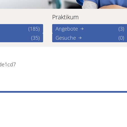
Praktikum
(185)
Angebote
(3)
(35)
Gesuche
(0)
bde1cd7