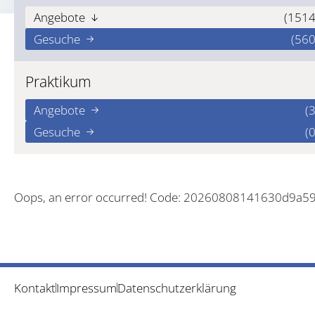
Angebote
(1514
Gesuche
(560
Praktikum
Angebote
(3
Gesuche
(0
Oops, an error occurred! Code: 20260808141630d9a5
Kontakt
Impressum
Datenschutzerklärung