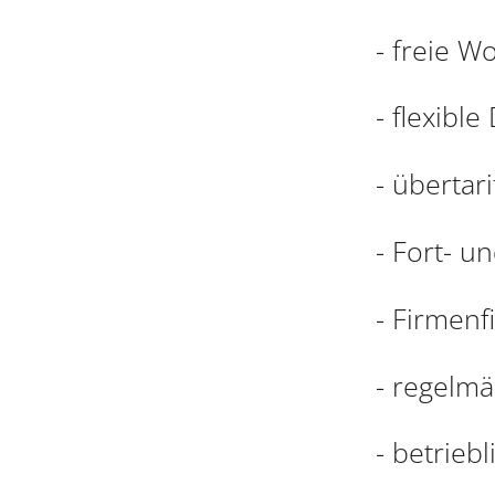
- freie 
- flexibl
- übertar
- Fort- u
- Firmenf
- regelmä
- betrieb