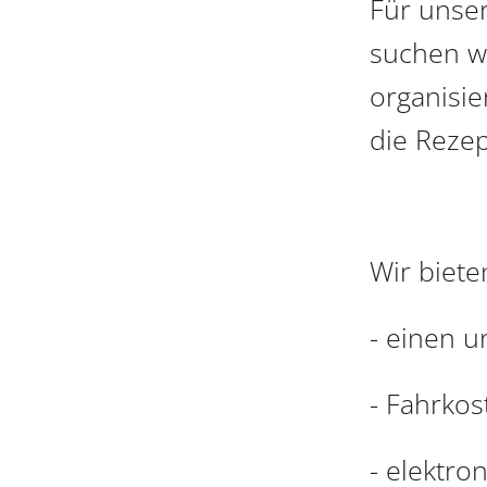
Für unse
suchen wi
organisie
die Rezept
Wir biete
- einen u
- Fahrkos
- elektro