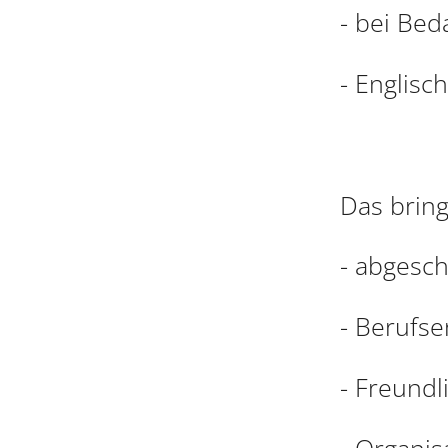
- bei Bed
- Englisc
Das bring
- abgesc
- Berufse
- Freundl
- Organis