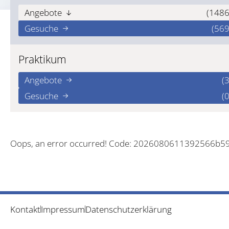
Angebote
(1486
Gesuche
(569
Praktikum
Angebote
(3
Gesuche
(0
Oops, an error occurred! Code: 2026080611392566b5
Kontakt
Impressum
Datenschutzerklärung