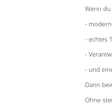
Wenn du a
- modern
- echtes
- Verant
- und ein
Dann bewi
Ohne stei