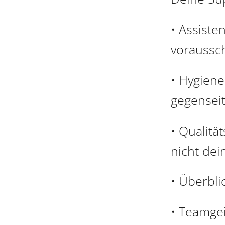
• Assiste
voraussc
• Hygiene
gegensei
• Qualitä
nicht dei
• Überbli
• Teamgei