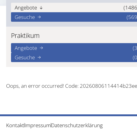
Angebote
(1486
Gesuche
(569
Praktikum
Angebote
(3
Gesuche
(0
Oops, an error occurred! Code: 20260806114414b23e
Kontakt
Impressum
Datenschutzerklärung