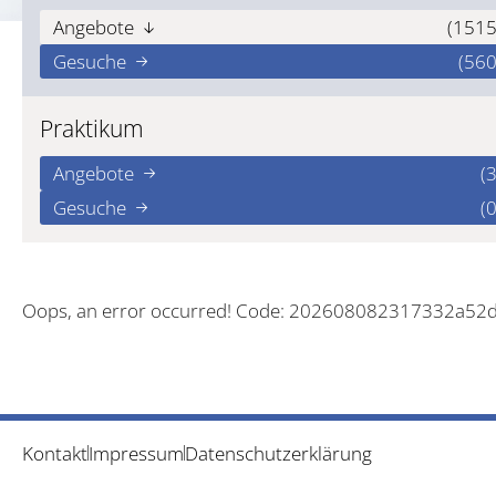
Angebote
(1515
Gesuche
(560
Praktikum
Angebote
(3
Gesuche
(0
Oops, an error occurred! Code: 202608082317332a52
Kontakt
Impressum
Datenschutzerklärung