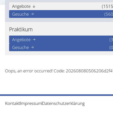
Angebote
(1515
Gesuche
(560
Praktikum
Angebote
(3
Gesuche
(0
Oops, an error occurred! Code: 202608080506206d2f4
Kontakt
Impressum
Datenschutzerklärung