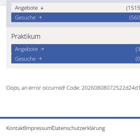
Angebote
(1515
Gesuche
(560
Praktikum
Angebote
(3
Gesuche
(0
Oops, an error occurred! Code: 20260808072522d24d
Kontakt
Impressum
Datenschutzerklärung