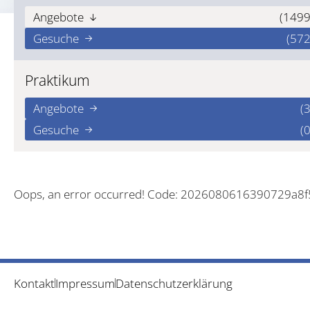
Angebote
(1499
Gesuche
(572
Praktikum
Angebote
(3
Gesuche
(0
Oops, an error occurred! Code: 2026080616390729a8
Kontakt
Impressum
Datenschutzerklärung