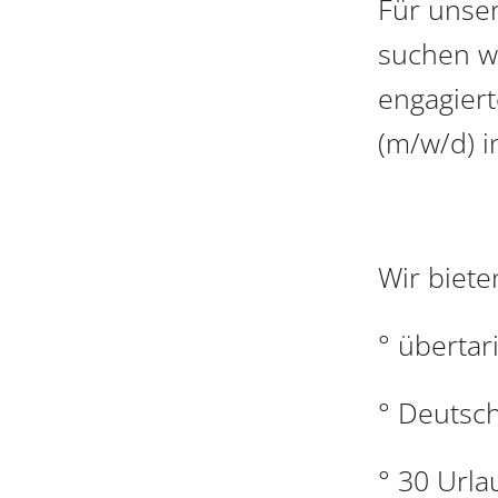
Für unse
suchen wi
engagiert
(m/w/d) in
Wir biete
° übertar
° Deutsch
° 30 Urla