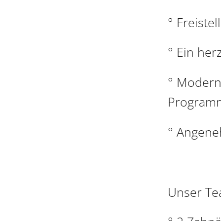
° Freiste
° Ein her
° Moderne
Program
° Angene
Unser Te