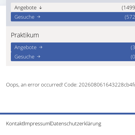
Angebote
(1499
Gesuche
(572
Praktikum
Angebote
(3
Gesuche
(0
Oops, an error occurred! Code: 202608061643228cb4f
Kontakt
Impressum
Datenschutzerklärung