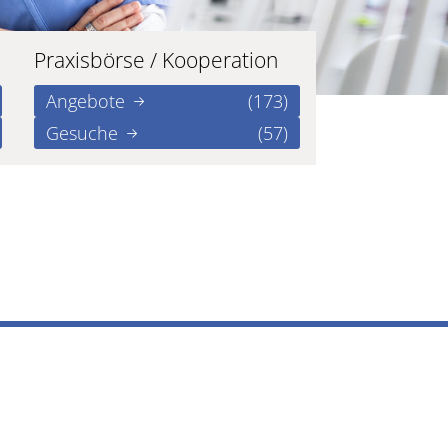
Praxisbörse / Kooperation
Angebote
(173)
Gesuche
(57)