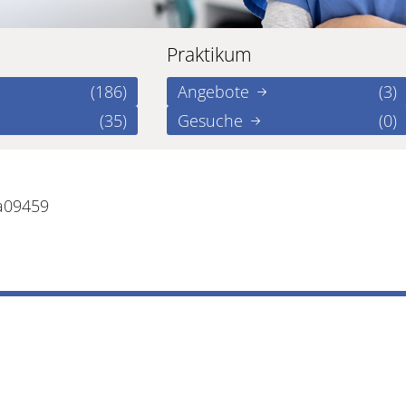
Praktikum
(186)
Angebote
(3)
(35)
Gesuche
(0)
a09459