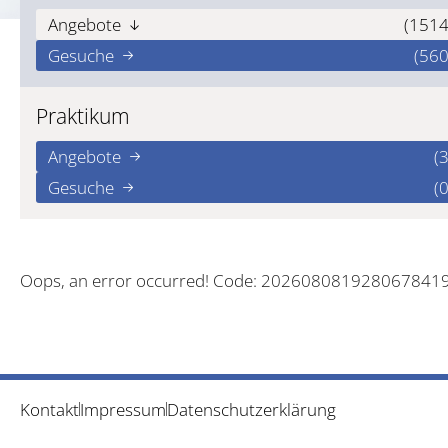
Angebote
(1514
Gesuche
(560
Praktikum
Angebote
(3
Gesuche
(0
Oops, an error occurred! Code: 202608081928067841
Kontakt
Impressum
Datenschutzerklärung