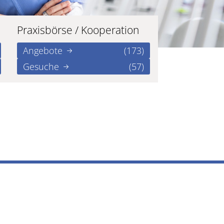
Praxisbörse / Kooperation
Angebote
(173)
Gesuche
(57)