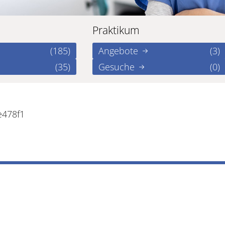
Praktikum
(185)
Angebote
(3)
(35)
Gesuche
(0)
e478f1