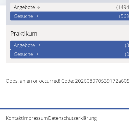
Angebote
(1494
Gesuche
(569
Praktikum
Angebote
(3
Gesuche
(0
Oops, an error occurred! Code: 202608070539172a60
Kontakt
Impressum
Datenschutzerklärung