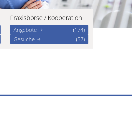
Praxisbörse / Kooperation
Angebote
(174)
Gesuche
(57)