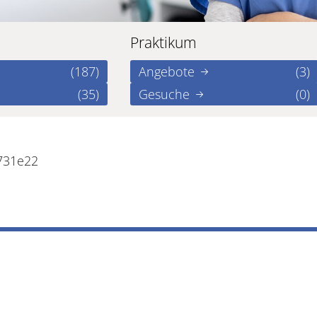
Praktikum
(187)
Angebote
(3)
(35)
Gesuche
(0)
731e22