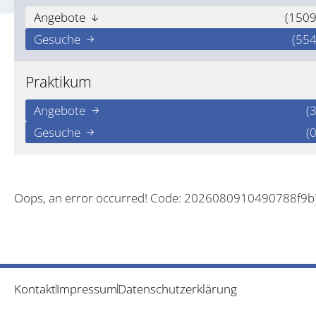
Angebote
(1509
Gesuche
(554
Praktikum
Angebote
(3
Gesuche
(0
Oops, an error occurred! Code: 2026080910490788f9
Kontakt
Impressum
Datenschutzerklärung