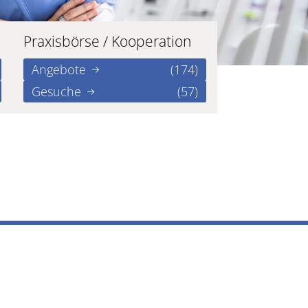
Praxisbörse / Kooperation
Angebote
(174)
Gesuche
(57)