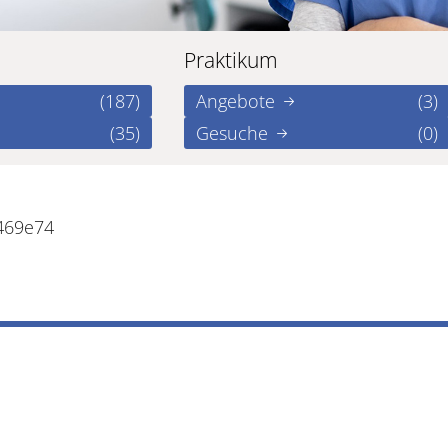
Praktikum
(187)
Angebote
(3)
(35)
Gesuche
(0)
469e74