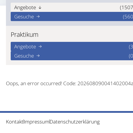
Angebote
(1507
Gesuche
(560
Praktikum
Angebote
(3
Gesuche
(0
Oops, an error occurred! Code: 202608090041402004
Kontakt
Impressum
Datenschutzerklärung