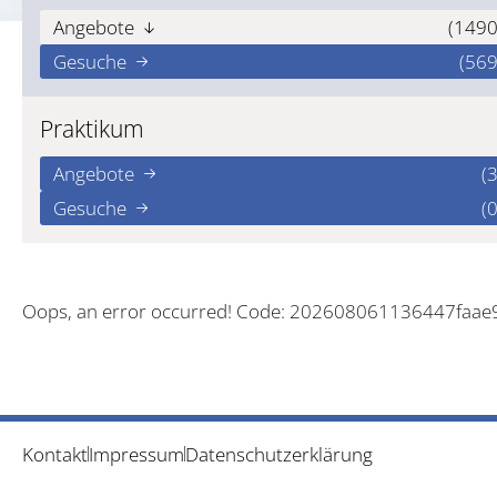
Angebote
(1490
Gesuche
(569
Praktikum
Angebote
(3
Gesuche
(0
Oops, an error occurred! Code: 202608061136447faae
Kontakt
Impressum
Datenschutzerklärung