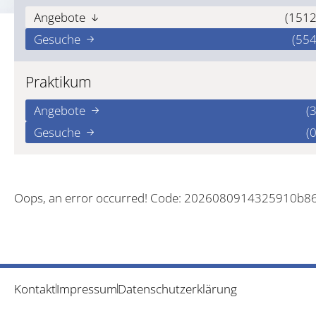
Angebote
(1512
Gesuche
(554
Praktikum
Angebote
(3
Gesuche
(0
Oops, an error occurred! Code: 2026080914325910b8
Kontakt
Impressum
Datenschutzerklärung