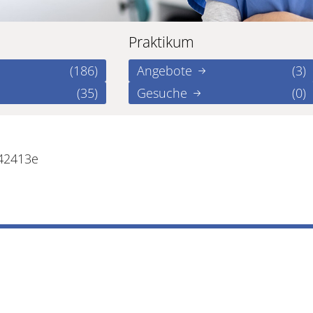
Praktikum
(186)
Angebote
(3)
(35)
Gesuche
(0)
b42413e