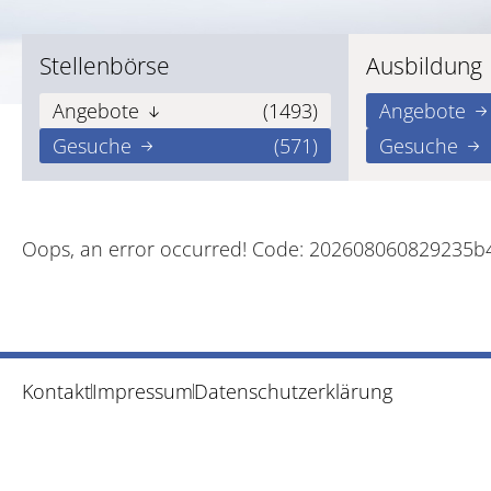
Stellenbörse
Ausbildung
Angebote
(1493)
Angebote
Gesuche
(571)
Gesuche
Oops, an error occurred! Code: 202608060829235
Kontakt
Impressum
Datenschutzerklärung