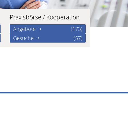
Praxisbörse / Kooperation
Angebote
(173)
Gesuche
(57)