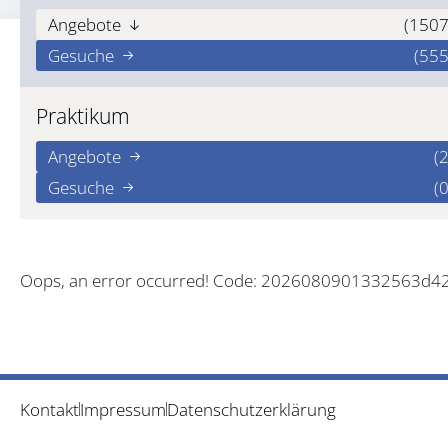
Angebote
(1507
Gesuche
(555
Praktikum
Angebote
(2
Gesuche
(0
Oops, an error occurred! Code: 2026080901332563d4
Kontakt
Impressum
Datenschutzerklärung