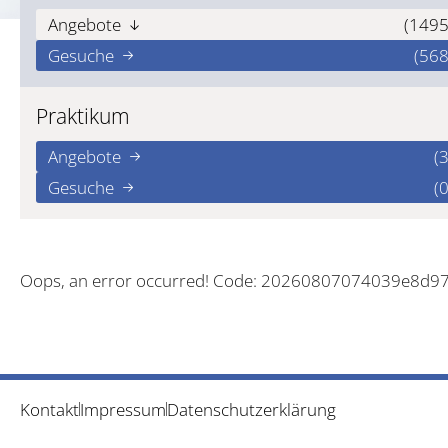
Angebote
(1495
Gesuche
(568
Praktikum
Angebote
(3
Gesuche
(0
Oops, an error occurred! Code: 20260807074039e8d9
Kontakt
Impressum
Datenschutzerklärung