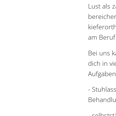
Lust als 
bereicher
kieferor
am Beruf 
Bei uns k
dich in v
Aufgaben
- Stuhlas
Behandl
- selbsts