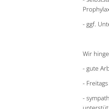
Prophyla
- ggf. Un
Wir hinge
- gute Ar
- Freitags
- sympath
unterstüt