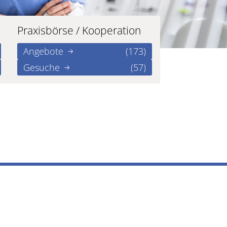
Praxisbörse / Kooperation
Angebote
(173)
Gesuche
(57)