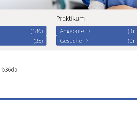
Praktikum
(186)
Angebote
(3)
(35)
Gesuche
(0)
01b36da