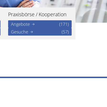
Praxisbörse / Kooperation
Angebote
(171)
Gesuche
(57)