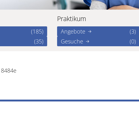
Praktikum
(185)
Angebote
(3)
(35)
Gesuche
(0)
18484e