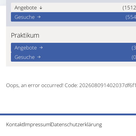
Angebote
(1512
Gesuche
(554
Praktikum
Angebote
(3
Gesuche
(0
Oops, an error occurred! Code: 202608091402037df6f
Kontakt
Impressum
Datenschutzerklärung